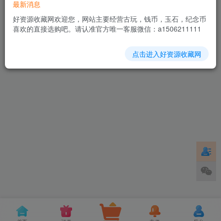
最新消息
功能设置
好资源收藏网欢迎您，网站主要经营古玩，钱币，玉石，纪念币
喜欢的直接选购吧。请认准官方唯一客服微信：a1506211111
消息通知
个人资料
账户安全
工单管理
点击进入好资源收藏网
友链申请
免责声明
广告合作
关于我们
Copyright © 2026 ·
好资源收藏
·
精品收藏
古董文玩
今日访问人数
|
今日访问量
|
总访问量
59
66
3,301